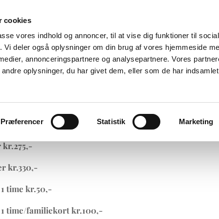
iser & regler
Børnesøen
Facebook
Stør-sø
 cookies
passe vores indhold og annoncer, til at vise dig funktioner til soci
fik. Vi deler også oplysninger om din brug af vores hjemmeside m
 medier, annonceringspartnere og analysepartnere. Vores partne
ndre oplysninger, du har givet dem, eller som de har indsamlet 
r ørredfiskeri :
Præferencer
Statistik
Marketing
r kr.220,-
 kr.275,-
er kr.330,-
 1 time kr.50,-
 1 time/familiekort kr.100,-