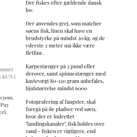
Der fiskes efter gældende dansk
lov.
Der anvendes grej, som matcher
søens fisk, linen skal have en
brudstyrke på mindst 20 kg. og de
yderste 2 meter må ikke være
fletline.
Karpestænger på 3 pund eller
rummet
derover, samt spinnestænger med
s KUN i
kastevægt 80-120 gram anbefales,
hjulstørrelse mindst 6000
 13199.
Fotografering af fangster, skal
ePay
foregå på de pladser ved søen,
eri.
hvor der er indrettet
"landingskanaler", fisk holdes over
vand - fisken er vigtigere, end