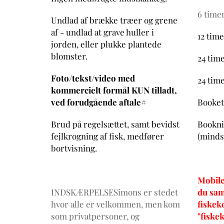
6 timer
Undlad af brække træer og grene
af - undlad at grave huller i
12 time
jorden, eller plukke plantede
blomster.
24 time
Foto/tekst/video med
24 tim
kommercielt formål KUN tilladt,
ved forudgående aftale#
Booket 
Brud på regelsættet, samt bevidst
Bookni
fejlkrogning af fisk, medfører
(mindst
bortvisning.
Mobile
INDSKÆRPELSESimons er stedet
du samt
hvor alle er velkommen, men kom
fiskek
som privatpersoner, og
"fiske