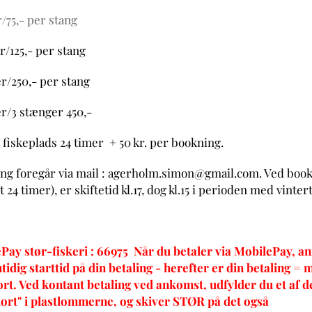
/75,- per stang
r/125,- per stang
r/250,- per stang
er/3 stænger 450,-
fiskeplads 24 timer + 50 kr. per bookning.
ng foregår via mail : agerholm.simon@gmail.com. Ved boo
 24 timer), er skiftetid kl.17, dog kl.15 i perioden med vintert
Pay stør-fiskeri : 66975 Når du betaler via MobilePay, an
idig starttid på din betaling - herefter er din betaling = 
ort. Ved kontant betaling ved ankomst, udfylder du et af 
kort" i plastlommerne, og skiver STØR på det også