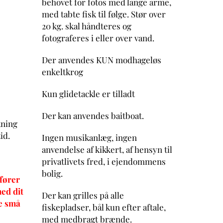
behovet for fotos med lange arme,
med tabte fisk til følge. Stør over
20 kg. skal håndteres og
fotograferes i eller over vand.
Der anvendes KUN modhageløs
enkeltkrog
Kun glidetackle er tilladt
Der kan anvendes baitboat.
kning
id.
Ingen musikanlæg, ingen
anvendelse af kikkert, af hensyn til
privatlivets fred, i ejendommens
bolig.
fører
med dit
Der kan grilles på alle
de små
fiskepladser, bål kun efter aftale,
med medbragt brænde.