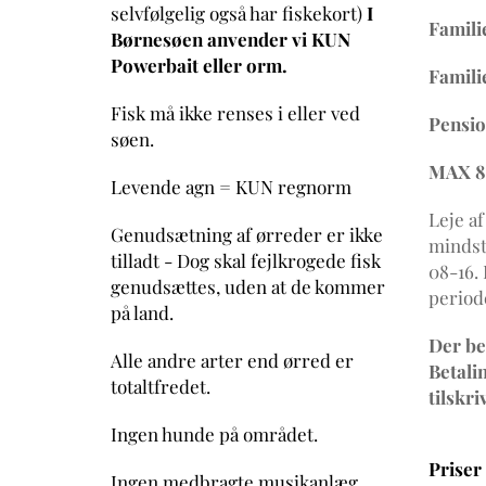
selvfølgelig også har fiskekort)
I
Famili
Børnesøen anvender vi KUN
Powerbait eller orm.
Famili
Fisk må ikke renses i eller ved
Pensio
søen.
MAX 8
Levende agn = KUN regnorm
Leje af
Genudsætning af ørreder er ikke
mindst
tilladt - Dog skal fejlkrogede fisk
08-16. 
genudsættes, uden at de kommer
periode
på land.
Der be
Alle andre arter end ørred er
Betali
totaltfredet.
tilskri
Ingen hunde på området.
Priser 
Ingen medbragte musikanlæg.