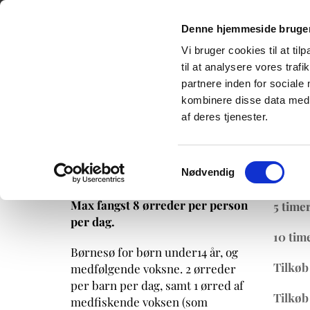
Simons Put and Take
Rekorder
Pr
Denne hjemmeside bruger
Vi bruger cookies til at til
til at analysere vores tra
Søllerød Fiskepark
partnere inden for sociale
kombinere disse data med a
af deres tjenester.
Prise
Regler/ørred
Samtykkevalg
Nødvendig
1 stang med 1 agn per person.
3 time
Max fangst 8 ørreder per person
5 timer
per dag.
10 tim
Børnesø for børn under14 år, og
Tilkøb
medfølgende voksne. 2 ørreder
per barn per dag, samt 1 ørred af
Tilkøb
medfiskende voksen (som