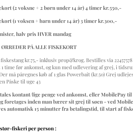
ekort (2 voksne + 2 børn under 14 år) 4 timer kr.550,-
ekort (1 voksen + barn under 14 år) 3 timer kr.300,-
nister, halv pris HVER mandag
 ØRREDER PÅ ALLE FISKEKORT
 fiskestang kr.75,- inklusiv prop&krog. Bestilles via 22457578
 1 time før ankomst, og kun med udlevering af grej, i tids
Der må påregnes køb af 1 glas Powerbait (kr.50) Grej udleje
n Påske til uge 43
tales kontant/lige penge ved ankomst, eller MobilePay til
ng foretages inden man bærer sit grej til søen - ved Mobil
ves automatisk 15 minutter fra betalingstid, til start af fisk
stør-fiskeri per person :