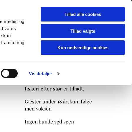
Seneste fangster
Tillad alle cookies
ale medier og
ed vores
Tillad valgte
re kan
fra din brug
Kun nødvendige cookies
Regler/Stør-fiskeri
Alt fiskeri er catch&release, kun
Vis detaljer
medefiskeri, og kun målrettet
fiskeri efter stør er tilladt.
Gæster under 18 år, kun ifølge
med voksen
Ingen hunde ved søen